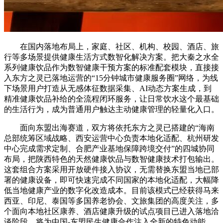
在国内落地布局上，家庭、社区、机构、校园、酒店、旅
行等多场景提供健康生活方式数智化解决方案。把大秦之水全
系列健康饮品作为数智健康干预方案的标准配套模块，直接接
入东方之灵已落地运营的“15分钟城市健康服务圈”网络，为线
下场景用户打造从无感体征数据采集、AI动态方案生成，到
精准健康饮品补给的全流程闭环服务，让日常饮水这个最基础
的生活行为，成为普通用户触达主动健康管理的轻量化入口。
面向东盟出海赛道，双方将依托东方之灵已搭建的“海南
总部统筹区域战略、西安运营中心负责本地化适配、杭州研发
中心完成需求定制、合肥产业基地保障跨境交付”的四城协同
布局，把陕西特色的天然健康饮品与数智健康技术打包输出。
这套组合方案采用开放硬件接入协议，无需替换东盟当地已部
署的健康设备，即可快速完成不同国家的本地化适配，大幅降
低当地健康产业的数字化改造成本。目前该模式已经获得马来
西亚、印尼、泰国等多国养老协会、文旅集团的高度关注，多
个面向本地社区康养、酒店健康升级的试点项目已进入落地洽
谈阶段，将为中国-东盟民生健康合作注入全新的特色动能。