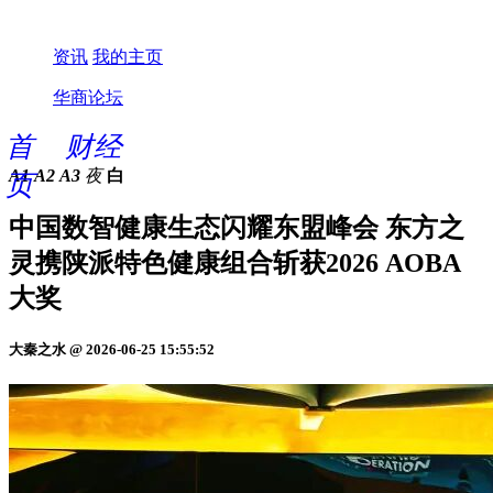
资讯
我的主页
华商论坛
首
财经
A1
A2
A3
夜
白
页
中国数智健康生态闪耀东盟峰会 东方之
灵携陕派特色健康组合斩获2026 AOBA
大奖
大秦之水 @ 2026-06-25 15:55:52