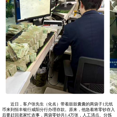
近日，客户张先生（化名）带着鼓鼓囊囊的两袋子1元纸
币来到恒丰银行咸阳分行办理存款。原来，他急着将零钞存入
后要赶回老家忙农事，两袋零钞共1.4万张，人工清点、分拣