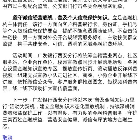
召市民主动配合监管、公安部门打击各类金融黑灰乱象。
坚守诚信经营底线，普及个人信息保护知识。
立足金融机
构主体责任，该行一方面向客户科普银行卡、身份证、手机号
等个人敏感信息保护要点，提醒不随意透露验证码、不点击陌
生链接；另一方面对外公开合规经营服务标准，主动接受群众
监督，携手共建安全、可信、透明的区域金融消费环境。
活动期间，广发银行西安分行将统筹全辖营业网点、社区
服务站、企业合作单位、校园宣教点同步开展落地活动：各网
点设置金融知识宣教专区，摆放宣传折页、滚动播放反诈科普
视频；组建党员宣教小队走进社区、商圈、小微企业开展线下
讲座；依托微信公众号、客户服务群推送图文、短视频科普内
容，线上线下联动扩大宣传覆盖面。
下一步，广发银行西安分行将以本次“普及金融知识万里
行”活动为契机，建立金融知识常态化宣教机制，持续深耕消
费者权益保护工作，以有温度、有力度的金融科普服务，守护
三秦百姓金融权益，营造安全健康、诚信有序的地方金融生
态。
取消