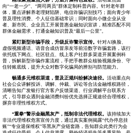
向“一老一少”、“两司两员”群体定制科普内容。针对老年群
体，重点讲解养老理财陷阱、电信诈骗识别技巧；面向青少年
普及理性消费、个人征信基础常识；同时面向小微企业从业
者、新市民、企业员工开展普惠金融知识宣讲，精准匹配不同
群体金融需求，打通金融知识普及“最后一公里”。
紧盯新型诈骗手段，升级反诈警示宣传。
针对AI换脸、
虚假视频通话、语音合成仿冒亲友等前沿数字诈骗套路，该行
依托线下网点、社区驻点、线上客户社群多渠道开展案例科
普，拆解新型诈骗作案流程，手把手教群众核验视频身份、守
住转账底线，提升大众对数字化骗局的辨别与防范能力。
畅通多元维权渠道，普及正规纠纷解决途径。
活动重点向
社会公众讲解投诉、调解、仲裁、诉讼等合法金融维权路径，
清晰告知广发银行官方客户反馈渠道、行业调解平台联系方
式，引导群众遇到金融消费纠纷优先选择正规途径合理维权，
摒弃非理性维权方式。
“
重拳
”
警示金融黑灰产，抵制非法代理维权。
该持续加大
非法代理维权危害宣传力度，通过真实案例揭露“代办停息挂
账”“专业退保维权”等黑灰产业链套路，告知群众此类行为会
造成征信受损、个人信息泄露、额外经济损失等多重风险，号