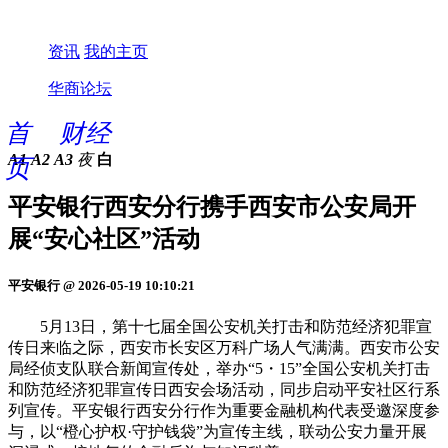
资讯
我的主页
华商论坛
首
财经
A1
A2
A3
夜
白
页
平安银行西安分行携手西安市公安局开
展“安心社区”活动
平安银行 @ 2026-05-19 10:10:21
5月13日，第十七届全国公安机关打击和防范经济犯罪宣
传日来临之际，西安市长安区万科广场人气满满。西安市公安
局经侦支队联合新闻宣传处，举办“5・15”全国公安机关打击
和防范经济犯罪宣传日西安会场活动，同步启动平安社区行系
列宣传。平安银行西安分行作为重要金融机构代表受邀深度参
与，以“橙心护权·守护钱袋”为宣传主线，联动公安力量开展